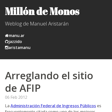
Millón de Monos
Weblog de Manuel Aristarán
manu.ar
jazzido
aristamanu
Arreglando el sitio
de AFIP
06 Feb 2012
La
Administración Federal de Ingresos Públicos
es
frecuentemente citada como uno de los mejores